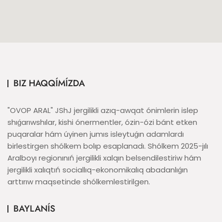
BIZ HAQQÍMÍZDA
"OVOP ARAL" JShJ jergilikli azıq-awqat ónimlerin islep
shıǵarıwshılar, kishi ónermentler, ózin-ózi bánt etken
puqaralar hám úyinen jumıs isleytuǵın adamlardı
birlestirgen shólkem bolıp esaplanadı. Shólkem 2025-jılı
Aralboyı regionınıń jergilikli xalqın belsendilestiriw hám
jergilikli xalıqtıń sociallıq-ekonomikalıq abadanlıǵın
arttırıw maqsetinde shólkemlestirilgen.
BAYLANÍS