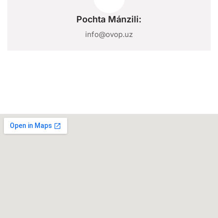
Pochta Mánzili:
info@ovop.uz