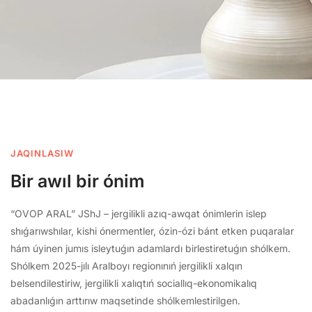
JAQINLASIW
Bir awıl bir ónim
“OVOP ARAL” JShJ – jergilikli azıq-awqat ónimlerin islep
shıǵarıwshılar, kishi ónermentler, ózin-ózi bánt etken puqaralar
hám úyinen jumıs isleytuǵın adamlardı birlestiretuǵın shólkem.
Shólkem 2025-jılı Aralboyı regionınıń jergilikli xalqın
belsendilestiriw, jergilikli xalıqtıń sociallıq-ekonomikalıq
abadanlıǵın arttırıw maqsetinde shólkemlestirilgen.