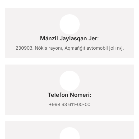
Mánzil Jaylasqan Jer:
230903. Nókis rayonı, Aqmańǵıt avtomobil jolı n/j.
Telefon Nomeri:
+998 93 611-00-00