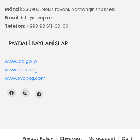
Mánzil:
230903, Nókis rayonı, Aqmańǵıt shossesi
Email:
info@ovop.uz
Telefon:
+998 93 611-00-00
PAYDALÍ BAYLANÍSLAR
www.jica.go.jp
www.undp.org
www.ovopkg.com
Privacy Policy
Checkout
My account
Cart